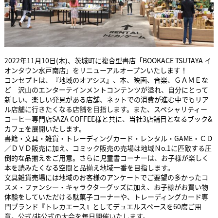
2022年11月10日(木)、茨城町に複合型書店「BOOKACE TSUTAYA イ
オンタウン水戸南店」をリニューアルオープンいたします！
コンセプトは、『地域のオアシス』、本、映画、音楽、ＧＡＭＥな
ど 沢山のエンターテインメントコンテンツが溢れ、自分にとって
新しい、楽しい発見がある店舗、ネットでの消費が進む中でもリア
ル店舗に行きたくなる店舗を目指します。また、スペシャリティー
コーヒー専門店SAZA COFFEE様と共に、当社3店舗目となるブック&
カフェを展開いたします。
書籍・文具・雑貨・トレーディングカード・レンタル・GAME・ＣＤ
／ＤＶＤ販売に加え、コミック販売の売場は地域Ｎo.1に匹敵する圧
倒的な品揃えをご用意。さらに児童書コーナーは、お子様が楽しく
本を読みたくなる空間と品揃え地域一番を目指します。
文具雑貨売場には地域のお客様のアンケートでご要望の多かったコ
スメ・ファンシー・キャラクターグッズに加え、お子様がお買い物
体験をしていただける駄菓子コーナーや、トレーディングカード専
門ブランド『トレカエース』としてデュエルスペースを60席ご用
意。公式/非公式の大会を毎日開催いたします。