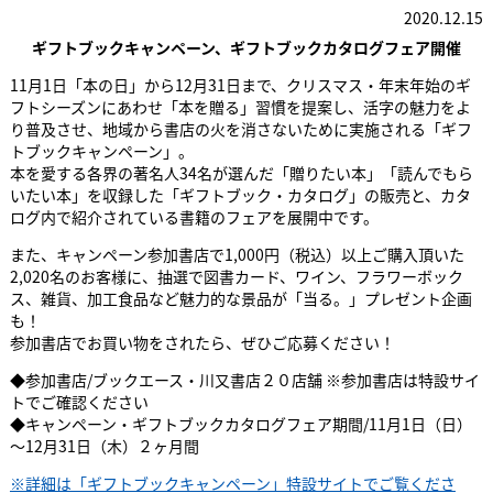
2020.12.15
ギフトブックキャンペーン、ギフトブックカタログフェア開催
11月1日「本の日」から12月31日まで、クリスマス・年末年始のギ
フトシーズンにあわせ「本を贈る」習慣を提案し、活字の魅力をよ
り普及させ、地域から書店の火を消さないために実施される「ギフ
トブックキャンペーン」。
本を愛する各界の著名人34名が選んだ「贈りたい本」「読んでもら
いたい本」を収録した「ギフトブック・カタログ」の販売と、カタ
ログ内で紹介されている書籍のフェアを展開中です。
また、キャンペーン参加書店で1,000円（税込）以上ご購入頂いた
2,020名のお客様に、抽選で図書カード、ワイン、フラワーボック
ス、雑貨、加工食品など魅力的な景品が「当る。」プレゼント企画
も！
参加書店でお買い物をされたら、ぜひご応募ください！
◆参加書店/ブックエース・川又書店２０店舗 ※参加書店は特設サイ
トでご確認ください
◆キャンペーン・ギフトブックカタログフェア期間/11月1日（日）
～12月31日（木）２ヶ月間
※詳細は「ギフトブックキャンペーン」特設サイトでご覧くださ