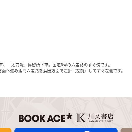
車、「太刀洗」停留所下車。国道6号の六差路のすぐ傍です。
立方面へ進み酒門六差路を浜田方面で左折（左前）してすぐ左側です。