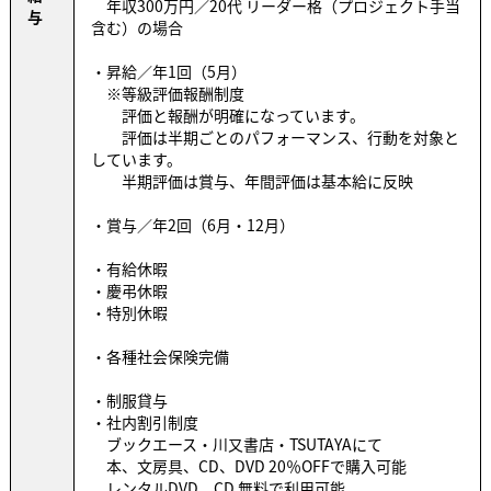
年収300万円／20代 リーダー格（プロジェクト手当
与
含む）の場合
・昇給／年1回（5月）
※等級評価報酬制度
評価と報酬が明確になっています。
評価は半期ごとのパフォーマンス、行動を対象と
しています。
半期評価は賞与、年間評価は基本給に反映
・賞与／年2回（6月・12月）
・有給休暇
・慶弔休暇
・特別休暇
・各種社会保険完備
・制服貸与
・社内割引制度
ブックエース・川又書店・TSUTAYAにて
本、文房具、CD、DVD 20％OFFで購入可能
レンタルDVD、CD 無料で利用可能