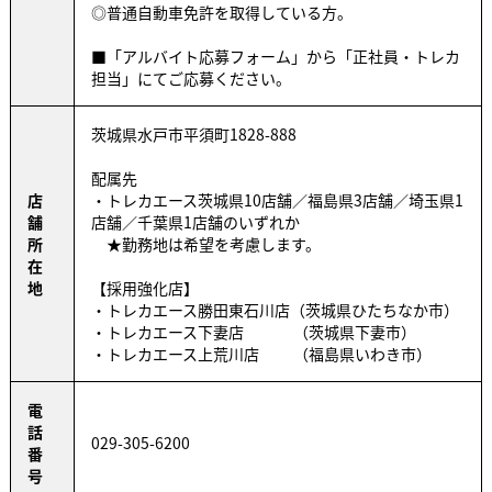
◎普通自動車免許を取得している方。
■「アルバイト応募フォーム」から「正社員・トレカ
担当」にてご応募ください。
茨城県水戸市平須町1828-888
配属先
店
・トレカエース茨城県10店舗／福島県3店舗／埼玉県1
舗
店舗／千葉県1店舗のいずれか
所
★勤務地は希望を考慮します。
在
地
【採用強化店】
・トレカエース勝田東石川店（茨城県ひたちなか市）
・トレカエース下妻店 （茨城県下妻市）
・トレカエース上荒川店 （福島県いわき市）
電
話
029-305-6200
番
号