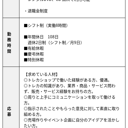
・退職金制度
■シフト制（実働8時間）
勤
■年間休日 108日
務
週休2日制（シフト制／月9日）
時
■有給休暇
間
■慶弔休暇
■特別休暇
【求めている人材】
◎トレカショップで働いた経験がある方、優遇。
◎トレカの知識があり、業界・商品・サービス問わ
ず、販売・サービス経験をお持ちの方。
◎周りと上手にコミュニケーションを取って働ける
方。
応
◎指示されたことやもらった意見に対して素直に取り
募
組める方。
◎売場作りやイベント企画に自分のアイデアを活かし
たい方。