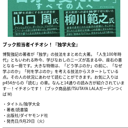
ブック担当者イチオシ！『独学大全』
博覧強記の著者が「独学」の技法をまとめた大著。「人生100年時
代」ともいわれる昨今、学びなおしのニーズが高まる中、座右の書
となる一冊です。大きな特徴は、「どう学ぶのか」の前に、「なぜ
学ぶのか」「何を学ぶのか」を考える技法からスタートしている
点。その人の状況にあわせて読むことができます。お気に入りは
p454からの「読む」の章。なんと14通りの読み方が紹介されていま
す…！イチオシです！（ブック商品部/TSUTAYA LALAガーデンつく
ば M）
・タイトル/独学大全
・著者/読書猿
・出版社/ダイヤモンド社
・発売日/9月29日（火）