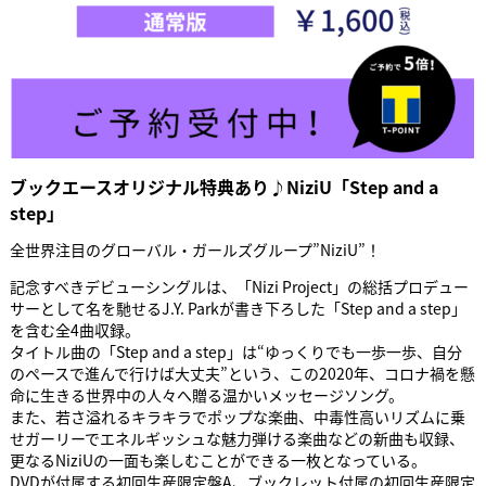
ブックエースオリジナル特典あり♪NiziU「Step and a
step」
全世界注目のグローバル・ガールズグループ”NiziU”！
記念すべきデビューシングルは、「Nizi Project」の総括プロデュー
サーとして名を馳せるJ.Y. Parkが書き下ろした「Step and a step」
を含む全4曲収録。
タイトル曲の「Step and a step」は“ゆっくりでも一歩一歩、自分
のペースで進んで行けば大丈夫”という、この2020年、コロナ禍を懸
命に生きる世界中の人々へ贈る温かいメッセージソング。
また、若さ溢れるキラキラでポップな楽曲、中毒性高いリズムに乗
せガーリーでエネルギッシュな魅力弾ける楽曲などの新曲も収録、
更なるNiziUの一面も楽しむことができる一枚となっている。
DVDが付属する初回生産限定盤A、ブックレット付属の初回生産限定