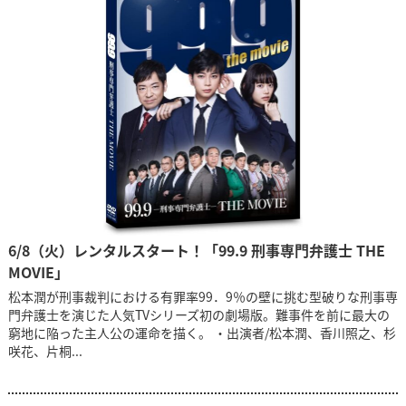
6/8（火）レンタルスタート！「99.9 刑事専門弁護士 THE
MOVIE」
松本潤が刑事裁判における有罪率99．9％の壁に挑む型破りな刑事専
門弁護士を演じた人気TVシリーズ初の劇場版。難事件を前に最大の
窮地に陥った主人公の運命を描く。 ・出演者/松本潤、香川照之、杉
咲花、片桐...