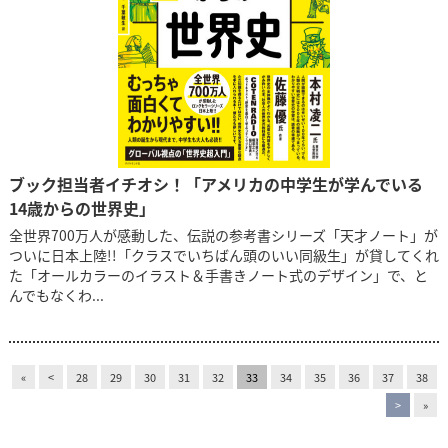
ブック担当者イチオシ！「アメリカの中学生が学んでいる
14歳からの世界史」
全世界700万人が感動した、伝説の参考書シリーズ「天才ノート」が
ついに日本上陸!!「クラスでいちばん頭のいい同級生」が貸してくれ
た「オールカラーのイラスト＆手書きノート式のデザイン」で、と
んでもなくわ...
«
<
28
29
30
31
32
33
34
35
36
37
38
>
»