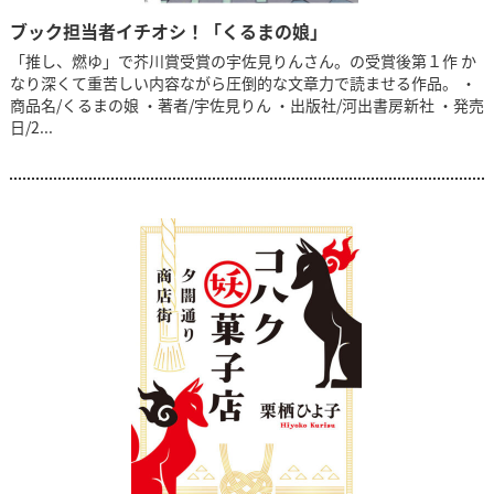
ブック担当者イチオシ！「くるまの娘」
「推し、燃ゆ」で芥川賞受賞の宇佐見りんさん。の受賞後第１作 か
なり深くて重苦しい内容ながら圧倒的な文章力で読ませる作品。 ・
商品名/くるまの娘 ・著者/宇佐見りん ・出版社/河出書房新社 ・発売
日/2...