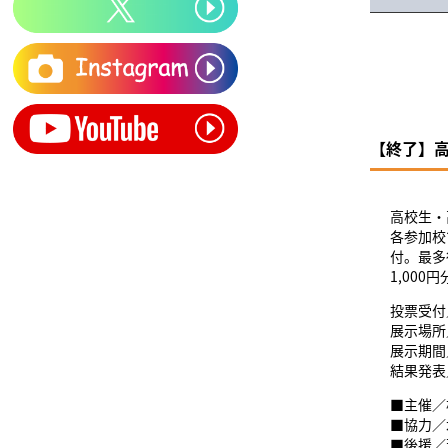
【終了】高
高校生・
各参加校
付。最多
1,000
投票受付
展示場所
展示期間
結果発表
■主催／
■協力／
■後援／