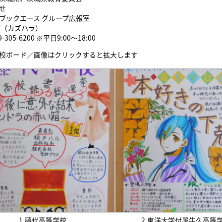
せ
ブックエース グループ広報室
原（カズハラ）
9-305-6200 ※平日9:00～18:00
校ボード／画像はクリックすると拡大します
1.藤代高等学校
2.東洋大学付属牛久高等