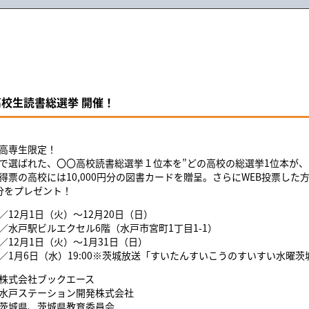
校生読書総選挙 開催！
高専生限定！
で選ばれた、〇〇高校読書総選挙１位本を”どの高校の総選挙1位本が、
得票の高校には10,000円分の図書カードを贈呈。さらにWEB投票した
円分をプレゼント！
／12月1日（火）～12月20日（日）
／水戸駅ビルエクセル6階（水戸市宮町1丁目1-1）
／12月1日（火）～1月31日（日）
／1月6日（水）19:00※茨城放送「すいたんすいこうのすいすい水曜
株式会社ブックエース
水戸ステーション開発株式会社
茨城県、茨城県教育委員会