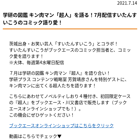
2021.7.14
学研の図鑑 キン肉マン「超人」を語る！7月配信すいたんす
いこうのコミック語り愛！
茨城出身・お笑い芸人「すいたんすいこう」とコラボ！
すいたんすいこうがブックエースのコミック担当者と、コミッ
ク愛を語ります！
※大体、毎週第4水曜日配信
７月は学研の図鑑 キン肉マン『超人』を語り合い！
学研プラス コンテンツ戦略室 芳賀靖彦さんを特別ゲストに、
キン肉マンに出てくる超人たちを語ります！
こちらにあわせてノベルティしおり４種付き、初回限定ケース
の『超人』をブックエース・川又書店で販売します（ブック
エースオンラインショップでも！）。
この機会にぜひゲットください！
ブックエースオンラインショップはこちらをクリック
動画はこちらでチェック▼