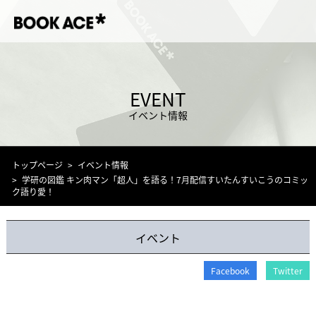
EVENT
イベント情報
トップページ
イベント情報
学研の図鑑 キン肉マン「超人」を語る！7月配信すいたんすいこうのコミッ
ク語り愛！
イベント
Facebook
Twitter